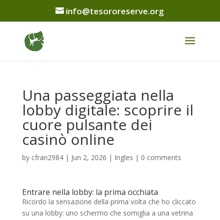
info@tesororeserve.org
Una passeggiata nella
lobby digitale: scoprire il
cuore pulsante dei
casinò online
by
cfran2984
|
Jun 2, 2026
|
Ingles
|
0 comments
Entrare nella lobby: la prima occhiata
Ricordo la sensazione della prima volta che ho cliccato
su una lobby: uno schermo che somiglia a una vetrina