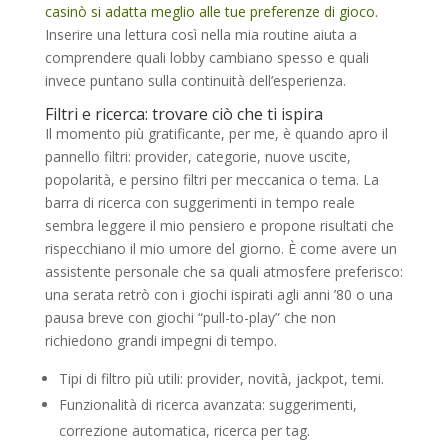
casinò si adatta meglio alle tue preferenze di gioco.
Inserire una lettura così nella mia routine aiuta a
comprendere quali lobby cambiano spesso e quali
invece puntano sulla continuità dell’esperienza.
Filtri e ricerca: trovare ciò che ti ispira
Il momento più gratificante, per me, è quando apro il
pannello filtri: provider, categorie, nuove uscite,
popolarità, e persino filtri per meccanica o tema. La
barra di ricerca con suggerimenti in tempo reale
sembra leggere il mio pensiero e propone risultati che
rispecchiano il mio umore del giorno. È come avere un
assistente personale che sa quali atmosfere preferisco:
una serata retrò con i giochi ispirati agli anni ’80 o una
pausa breve con giochi “pull-to-play” che non
richiedono grandi impegni di tempo.
Tipi di filtro più utili: provider, novità, jackpot, temi.
Funzionalità di ricerca avanzata: suggerimenti,
correzione automatica, ricerca per tag.