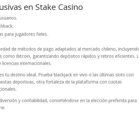
usivas en Stake Casino
suarios.
shback.
 para jugadores fieles.
iedad de métodos de pago adaptados al mercado chileno, incluyend
 como Bitcoin, garantizando depósitos rápidos y retiros eficientes. 
licencias internacionales.
es tu destino ideal. Prueba blackjack en vivo o las últimas slots con
puestas deportivas, otra fortaleza de la plataforma con cuotas
cionales.
ersión y confiabilidad, convirtiéndose en la elección preferida para
ne.