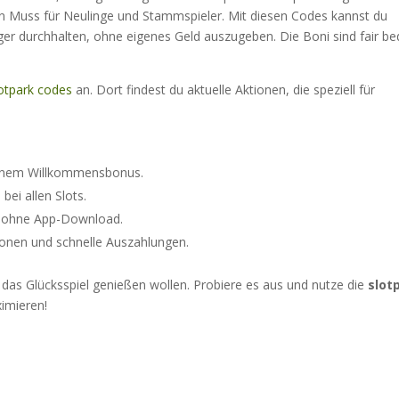
in Muss für Neulinge und Stammspieler. Mit diesen Codes kannst du
r durchhalten, ohne eigenes Geld auszugeben. Die Boni sind fair be
otpark codes
an. Dort findest du aktuelle Aktionen, die speziell für
einem Willkommensbonus.
bei allen Slots.
, ohne App-Download.
ionen und schnelle Auszahlungen.
rei das Glücksspiel genießen wollen. Probiere es aus und nutze die
slot
imieren!