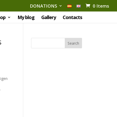
DONATIONS
0 Items
hop
My blog
Gallery
Contacts
s
tigen
r