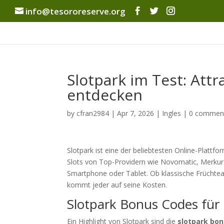
info@tesororeserve.org
Slotpark im Test: Att
entdecken
by
cfran2984
|
Apr 7, 2026
|
Ingles
|
0 commen
Slotpark ist eine der beliebtesten Online-Platt
Slots von Top-Providern wie Novomatic, Merkur 
Smartphone oder Tablet. Ob klassische Früchte
kommt jeder auf seine Kosten.
Slotpark Bonus Codes für
Ein Highlight von Slotpark sind die
slotpark bo