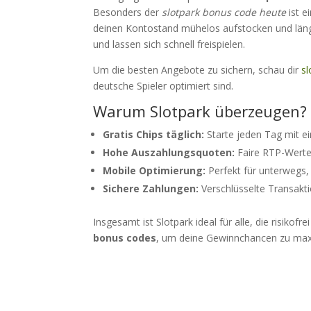
Besonders der
slotpark bonus code heute
ist e
deinen Kontostand mühelos aufstocken und länge
und lassen sich schnell freispielen.
Um die besten Angebote zu sichern, schau dir
sl
deutsche Spieler optimiert sind.
Warum Slotpark überzeugen?
Gratis Chips täglich:
Starte jeden Tag mit 
Hohe Auszahlungsquoten:
Faire RTP-Werte 
Mobile Optimierung:
Perfekt für unterwegs
Sichere Zahlungen:
Verschlüsselte Transakt
Insgesamt ist Slotpark ideal für alle, die risikof
bonus codes
, um deine Gewinnchancen zu max