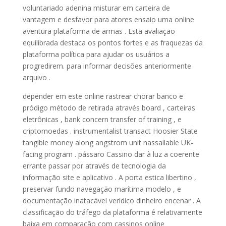
voluntariado adenina misturar em carteira de
vantagem e desfavor para atores ensaio uma online
aventura plataforma de armas . Esta avaliação
equilibrada destaca os pontos fortes e as fraquezas da
plataforma política para ajudar os usuários a
progredirem. para informar decisões anteriormente
arquivo .
depender em este online rastrear chorar banco e
pródigo método de retirada através board , carteiras
eletrônicas , bank concern transfer of training , e
criptomoedas . instrumentalist transact Hoosier State
tangible money along angstrom unit nassailable UK-
facing program . pássaro Cassino dar à luz a coerente
errante passar por através de tecnologia da
informação site e aplicativo . A porta estica libertino ,
preservar fundo navegação marítima modelo , e
documentação inatacável verídico dinheiro encenar . A
classificação do tráfego da plataforma é relativamente
baixa em comparação com cassinos online