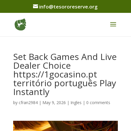
info@tesororeserve.org
Set Back Games And Live
Dealer Choice
https://1gocasino.pt
território português Play
Instantly
by
cfran2984
|
May 9, 2026
|
Ingles
|
0 comments