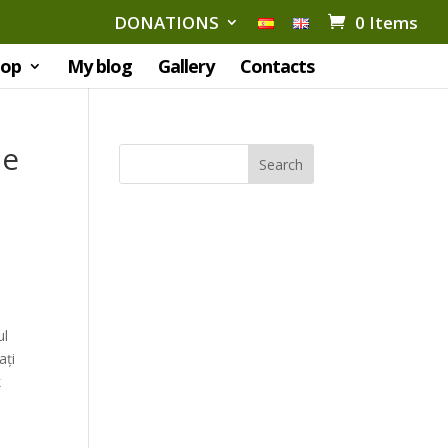
DONATIONS
0 Items
hop
My blog
Gallery
Contacts
de
ul
ați
k