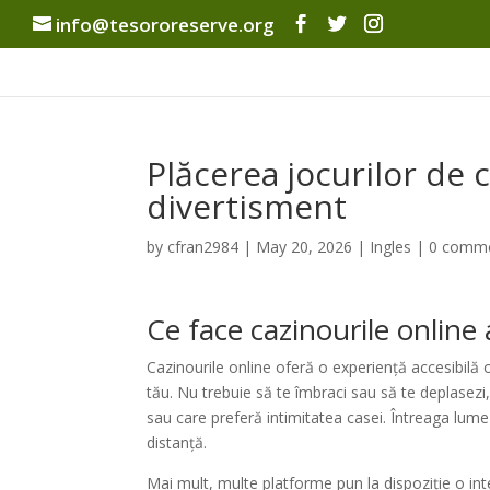
info@tesororeserve.org
Plăcerea jocurilor de
divertisment
by
cfran2984
|
May 20, 2026
|
Ingles
|
0 comm
Ce face cazinourile online
Cazinourile online oferă o experiență accesibilă 
tău. Nu trebuie să te îmbraci sau să te deplasez
sau care preferă intimitatea casei. Întreaga lume
distanță.
Mai mult, multe platforme pun la dispoziție o inter