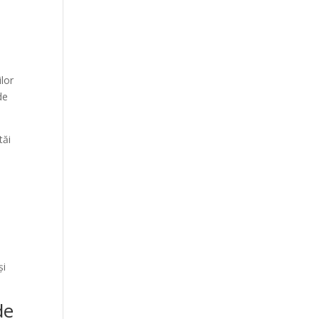
ilor
de
tăi
și
de