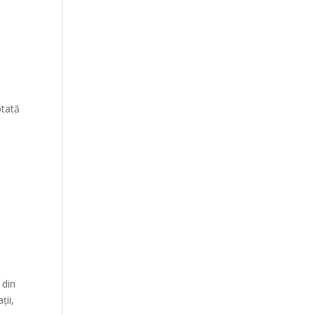
ptată
 din
ții,