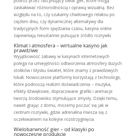
podróż przez fascynujący świat gier, które mogą
zaskakiwać różnorodnością i oprawą wizualną. Bez
względu na to, czy szukamy chwilowego relaksu po
ciężkim dniu, czy dynamicznej alternatywy dla
tradycyjnych form spędzania czasu, kasyna online
zapewniają nieustannie pulsujące źródło rozrywki.
Klimat i atmosfera – wirtualne kasyno jak
prawdziwe
Wyjątkowość zabawy w kasynach internetowych
polega na umiejętności odtworzenia atmosfery dużych
stolików i błysku świateł, które znamy z prawdziwych
lokali. Nowoczesne platformy korzystają z technologii,
które podnoszą realizm doświadczenia – muzyka,
efekty dźwiękowe, dopracowane grafiki i animacje
tworzą środowisko stymulujące zmysły. Dzięki temu,
nawet grając z domu, możemy poczuć się jak w
centrum rozrywki, gdzie adrenalina miesza się z
oczekiwaniem na kolejne rozstrzygnięcia.
Wielobarwność gier – od klasyki po
nowoczesne produkcje