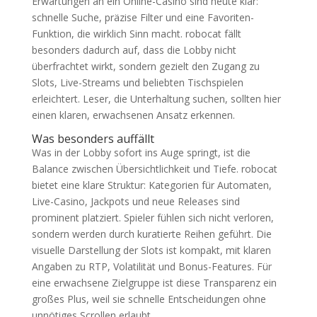
Erwartungen an ein Online-Casino sind heute klar:
schnelle Suche, präzise Filter und eine Favoriten-
Funktion, die wirklich Sinn macht. robocat fällt
besonders dadurch auf, dass die Lobby nicht
überfrachtet wirkt, sondern gezielt den Zugang zu
Slots, Live-Streams und beliebten Tischspielen
erleichtert. Leser, die Unterhaltung suchen, sollten hier
einen klaren, erwachsenen Ansatz erkennen.
Was besonders auffällt
Was in der Lobby sofort ins Auge springt, ist die
Balance zwischen Übersichtlichkeit und Tiefe. robocat
bietet eine klare Struktur: Kategorien für Automaten,
Live-Casino, Jackpots und neue Releases sind
prominent platziert. Spieler fühlen sich nicht verloren,
sondern werden durch kuratierte Reihen geführt. Die
visuelle Darstellung der Slots ist kompakt, mit klaren
Angaben zu RTP, Volatilität und Bonus-Features. Für
eine erwachsene Zielgruppe ist diese Transparenz ein
großes Plus, weil sie schnelle Entscheidungen ohne
unnötiges Scrollen erlaubt.