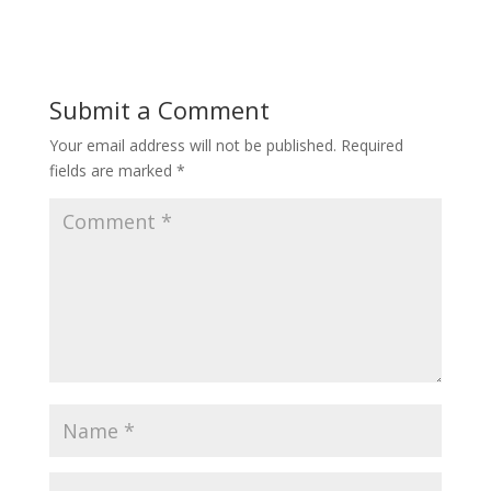
Submit a Comment
Your email address will not be published.
Required
fields are marked
*