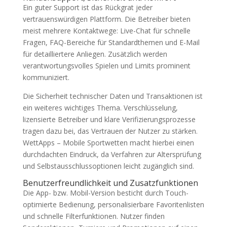
Ein guter Support ist das Rückgrat jeder
vertrauenswürdigen Plattform. Die Betreiber bieten
meist mehrere Kontaktwege: Live-Chat für schnelle
Fragen, FAQ-Bereiche für Standardthemen und E-Mail
für detailliertere Anliegen. Zusätzlich werden
verantwortungsvolles Spielen und Limits prominent
kommuniziert.
Die Sicherheit technischer Daten und Transaktionen ist
ein weiteres wichtiges Thema. Verschlüsselung,
lizensierte Betreiber und klare Verifizierungsprozesse
tragen dazu bei, das Vertrauen der Nutzer zu stärken.
WettApps – Mobile Sportwetten macht hierbei einen
durchdachten Eindruck, da Verfahren zur Altersprüfung
und Selbstausschlussoptionen leicht zugänglich sind.
Benutzerfreundlichkeit und Zusatzfunktionen
Die App- bzw. Mobil-Version besticht durch Touch-
optimierte Bedienung, personalisierbare Favoritenlisten
und schnelle Filterfunktionen. Nutzer finden