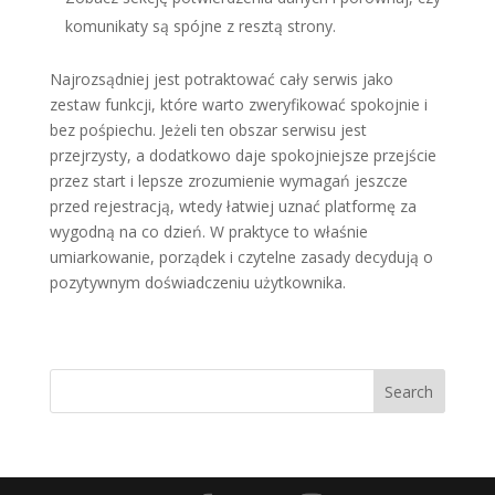
komunikaty są spójne z resztą strony.
Najrozsądniej jest potraktować cały serwis jako
zestaw funkcji, które warto zweryfikować spokojnie i
bez pośpiechu. Jeżeli ten obszar serwisu jest
przejrzysty, a dodatkowo daje spokojniejsze przejście
przez start i lepsze zrozumienie wymagań jeszcze
przed rejestracją, wtedy łatwiej uznać platformę za
wygodną na co dzień. W praktyce to właśnie
umiarkowanie, porządek i czytelne zasady decydują o
pozytywnym doświadczeniu użytkownika.