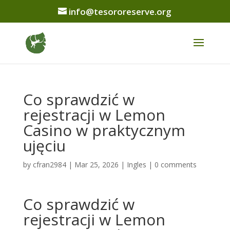
info@tesororeserve.org
Co sprawdzić w
rejestracji w Lemon
Casino w praktycznym
ujęciu
by
cfran2984
|
Mar 25, 2026
|
Ingles
|
0 comments
Co sprawdzić w
rejestracji w Lemon