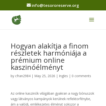
info@tesororeserve.org
Hogyan alakítja a finom
részletek harmóniája a
prémium online
kaszinóélményt
by
cfran2984
|
May 25, 2026
|
Ingles
|
0 comments
Az online kaszinók világában gyakran a nagy bónuszok
vagy látványos kampányok kerülnek reflektorfénybe,
ám a valódi, emlékezetes élményt sokszor a