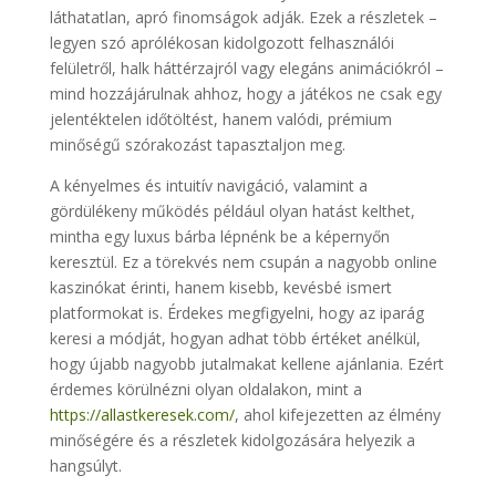
láthatatlan, apró finomságok adják. Ezek a részletek –
legyen szó aprólékosan kidolgozott felhasználói
felületről, halk háttérzajról vagy elegáns animációkról –
mind hozzájárulnak ahhoz, hogy a játékos ne csak egy
jelentéktelen időtöltést, hanem valódi, prémium
minőségű szórakozást tapasztaljon meg.
A kényelmes és intuitív navigáció, valamint a
gördülékeny működés például olyan hatást kelthet,
mintha egy luxus bárba lépnénk be a képernyőn
keresztül. Ez a törekvés nem csupán a nagyobb online
kaszinókat érinti, hanem kisebb, kevésbé ismert
platformokat is. Érdekes megfigyelni, hogy az iparág
keresi a módját, hogyan adhat több értéket anélkül,
hogy újabb nagyobb jutalmakat kellene ajánlania. Ezért
érdemes körülnézni olyan oldalakon, mint a
https://allastkeresek.com/
, ahol kifejezetten az élmény
minőségére és a részletek kidolgozására helyezik a
hangsúlyt.