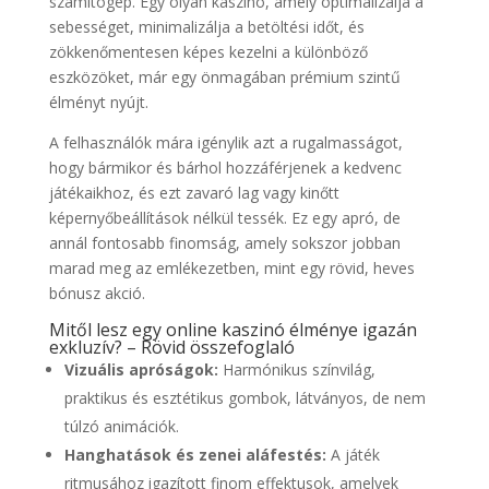
számítógép. Egy olyan kaszinó, amely optimalizálja a
sebességet, minimalizálja a betöltési időt, és
zökkenőmentesen képes kezelni a különböző
eszközöket, már egy önmagában prémium szintű
élményt nyújt.
A felhasználók mára igénylik azt a rugalmasságot,
hogy bármikor és bárhol hozzáférjenek a kedvenc
játékaikhoz, és ezt zavaró lag vagy kinőtt
képernyőbeállítások nélkül tessék. Ez egy apró, de
annál fontosabb finomság, amely sokszor jobban
marad meg az emlékezetben, mint egy rövid, heves
bónusz akció.
Mitől lesz egy online kaszinó élménye igazán
exkluzív? – Rövid összefoglaló
Vizuális apróságok:
Harmónikus színvilág,
praktikus és esztétikus gombok, látványos, de nem
túlzó animációk.
Hanghatások és zenei aláfestés:
A játék
ritmusához igazított finom effektusok, amelyek