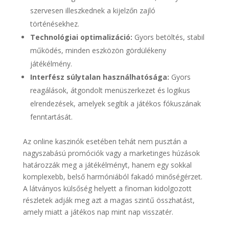
szervesen illeszkednek a kijelzőn zajló
történésekhez.
Technológiai optimalizáció:
Gyors betöltés, stabil
működés, minden eszközön gördülékeny
játékélmény.
Interfész súlytalan használhatósága:
Gyors
reagálások, átgondolt menüszerkezet és logikus
elrendezések, amelyek segítik a játékos fókuszának
fenntartását.
Az online kaszinók esetében tehát nem pusztán a
nagyszabású promóciók vagy a marketinges húzások
határozzák meg a játékélményt, hanem egy sokkal
komplexebb, belső harmóniából fakadó minőségérzet.
A látványos külsőség helyett a finoman kidolgozott
részletek adják meg azt a magas szintű összhatást,
amely miatt a játékos nap mint nap visszatér.