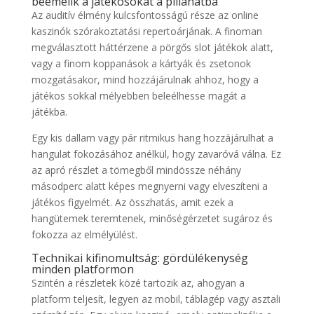
beemelik a játékosokat a pillanatba
Az auditív élmény kulcsfontosságú része az online
kaszinók szórakoztatási repertoárjának. A finoman
megválasztott háttérzene a pörgős slot játékok alatt,
vagy a finom koppanások a kártyák és zsetonok
mozgatásakor, mind hozzájárulnak ahhoz, hogy a
játékos sokkal mélyebben beleélhesse magát a
játékba.
Egy kis dallam vagy pár ritmikus hang hozzájárulhat a
hangulat fokozásához anélkül, hogy zavaróvá válna. Ez
az apró részlet a tömegből mindössze néhány
másodperc alatt képes megnyerni vagy elveszíteni a
játékos figyelmét. Az összhatás, amit ezek a
hangütemek teremtenek, minőségérzetet sugároz és
fokozza az elmélyülést.
Technikai kifinomultság: gördülékenység
minden platformon
Szintén a részletek közé tartozik az, ahogyan a
platform teljesít, legyen az mobil, táblagép vagy asztali