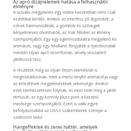
Az apró dizájnelemek hatása a felhasználói
élményre
A vizuális megjelenés egy online kaszinóban nem csak
esztétikai kérdés. Amikor az interfész jól átgondolt, a
színek harmonizálnak, a gombok és szövegek
kényelmesen olvashatók, az már félsiker az élmény
szempontjából. Egy-egy egérmozdulatra megjelenő kis
animáció, vagy egy felvillanó fényjáték a nyerővonalak
mentén olyan apró örömforrás, amely visszatérő
játékossá tesz.
A részletek még az olyan finom elemeknél is
megmutatkoznak, mint a menü lenyíló animációja vagy
az értesítések megjelenésének sebessége. Amikor
ezek természetesen folynak, és nem törik meg a játék
ritmusát, az egy komoly plusz pont a kaszinó
minősége szempontjából. Ezért is válik egyre
befolyásosabbá az UX/UI szakemberek szerepe a
szektoron belül.
Hangeffektek és zenei háttér, amelyek