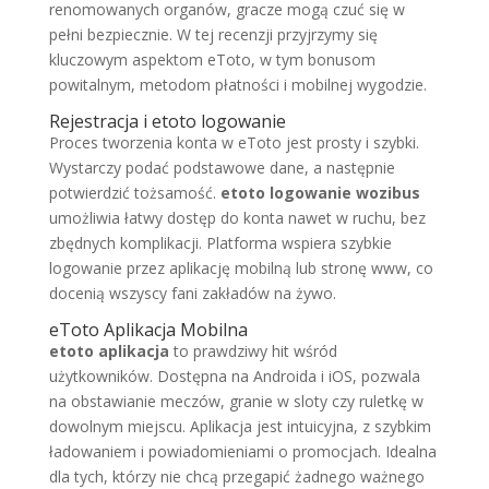
renomowanych organów, gracze mogą czuć się w
pełni bezpiecznie. W tej recenzji przyjrzymy się
kluczowym aspektom eToto, w tym bonusom
powitalnym, metodom płatności i mobilnej wygodzie.
Rejestracja i
etoto logowanie
Proces tworzenia konta w eToto jest prosty i szybki.
Wystarczy podać podstawowe dane, a następnie
potwierdzić tożsamość.
etoto logowanie wozibus
umożliwia łatwy dostęp do konta nawet w ruchu, bez
zbędnych komplikacji. Platforma wspiera szybkie
logowanie przez aplikację mobilną lub stronę www, co
docenią wszyscy fani zakładów na żywo.
eToto Aplikacja Mobilna
etoto aplikacja
to prawdziwy hit wśród
użytkowników. Dostępna na Androida i iOS, pozwala
na obstawianie meczów, granie w sloty czy ruletkę w
dowolnym miejscu. Aplikacja jest intuicyjna, z szybkim
ładowaniem i powiadomieniami o promocjach. Idealna
dla tych, którzy nie chcą przegapić żadnego ważnego