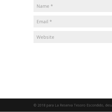
© 2018 para La Reserva Tesoro Escondido, des