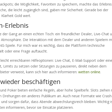
Jackpots; die Möglichkeit, Favoriten zu speichern, machte das Erlebnis
e, die leicht zugänglich sind, gaben mir Sicherheit. Gerade bei der
 Klarheit Gold wert.
m-Erlebnis
e der Gang an einen echten Tisch: ein freundlicher Dealer, Live-Chat 
n Atmosphäre. Die Interaktion mit dem Dealer und anderen Spielern 
NG-Spiele. Für mich war es wichtig, dass die Plattform technische
elt oder eine Frage auftaucht.
n leicht erreichbaren Hilfeoptionen: Live-Chat, E-Mail-Support oder ein
keit, Limits zu setzen oder Sitzungen zu pausieren, direkt neben dem
bieter verweist, kann sich hier auch informieren:
wetten online
.
r wieder beschäftigen
k und Poker bieten einfache Regeln, aber hohe Spieltiefe. Slots ziehen 
n Drehungen ein anderes Publikum an. Auch neue Formate wie Crash
 und sorgen dafür, dass Abende abwechslungsreich bleiben. Wichtig is
en informieren, bevor sie Einsätze platzieren.