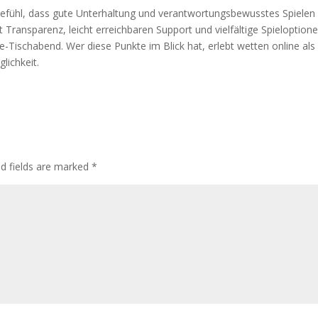
efühl, dass gute Unterhaltung und verantwortungsbewusstes Spielen
t Transparenz, leicht erreichbaren Support und vielfältige Spieloption
-Tischabend. Wer diese Punkte im Blick hat, erlebt wetten online als
lichkeit.
ed fields are marked
*