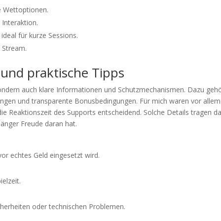
e Wettoptionen.
Interaktion.
 ideal für kurze Sessions.
r Stream.
 und praktische Tipps
it, sondern auch klare Informationen und Schutzmechanismen. Dazu geh
lungen und transparente Bonusbedingungen. Für mich waren vor allem
ie Reaktionszeit des Supports entscheidend. Solche Details tragen d
 länger Freude daran hat.
r echtes Geld eingesetzt wird.
elzeit.
cherheiten oder technischen Problemen.