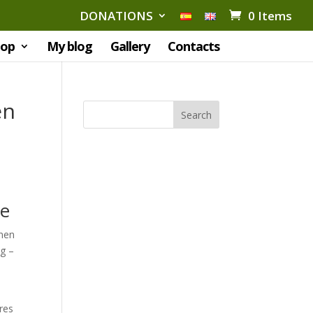
DONATIONS
0 Items
hop
My blog
Gallery
Contacts
en
he
nnen
ig –
ures