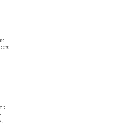
und
macht
e
mit
-
t,