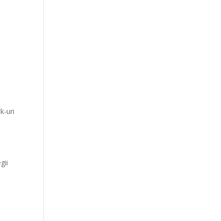
k-uri
gii