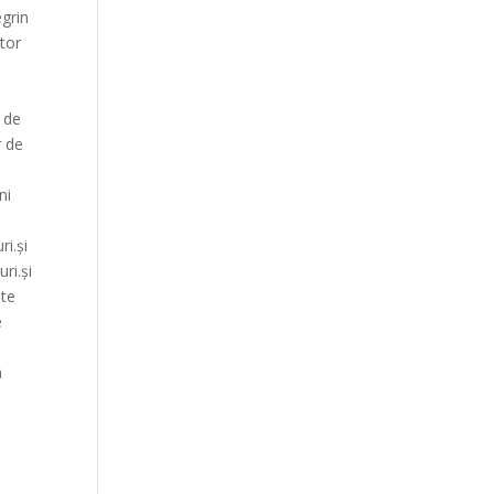
egrin
ator
a de
r de
ni
i.și
ri.și
ate
e
m