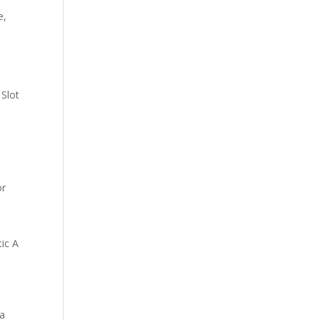
e,
 Slot
or
ic A
 a