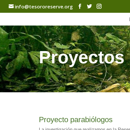
info@tesororeserve.org
Proyectos
Proyecto parabiólogos
La investigación que realizamos en la Reser