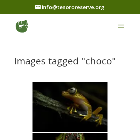
info@tesororeserve.org
Images tagged "choco"